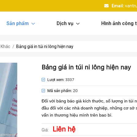
CHUYÊN IN BAO GÌ GIÁ SỈ | XƯỞNG IN BAO BÌ VĂN TRUNG
Email:
vantr
Sản phẩm
Dịch vụ
Hình ảnh công t
 Khác
Bảng giá in túi ni lông hiện nay
Bảng giá in túi ni lông hiện nay
Lượt xem:
3337
Mã sản phẩm:
20
Đối với bảng báo giá kích thước, số lượng in túi 
đầu đối với các nhà doanh nghiệp, những cơ sở
vấn in thương hiệu mình trên bao bì.
Liên hệ
Giá: