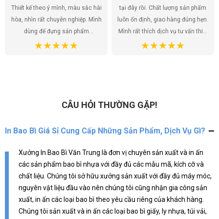
Thiết kế theo ý mình, màu sắc hài
tại đây rồi. Chất lượng sản phẩm
hòa, nhìn rất chuyên nghiệp. Mình
luôn ổn định, giao hàng đúng hẹn.
dùng để đựng sản phẩm
Mình rất thích dịch vụ tư vấn thiết
handmade của shop, khách hàng
kế, họ giúp mình có được những
ai cũng khen túi đẹp, tăng thêm
mẫu túi ưng ý nhất. Túi ni lông
giá trị cho sản phẩm. Chất lượng
không chỉ là bao bì sản phẩm mà
túi tốt, giá cả hợp lý. Đúng là lựa
còn là một phần của thương hiệu,
chọn hoàn hảo!
và mình đã tìm được đúng địa chỉ
để gửi gắm điều đó.
CÂU HỎI THƯỜNG GẶP!
In Bao Bì Giá Sỉ Cung Cấp Những Sản Phẩm, Dịch Vụ Gì?
Xưởng In Bao Bì Văn Trung là đơn vị chuyên sản xuất và in ấn
các sản phẩm bao bì nhựa với đầy đủ các mẫu mã, kích cỡ và
chất liệu. Chúng tôi sở hữu xưởng sản xuất với đầy đủ máy móc,
nguyên vật liệu đầu vào nên chúng tôi cũng nhận gia công sản
xuất, in ấn các loại bao bì theo yêu cầu riêng của khách hàng.
Chúng tôi sản xuất và in ấn các loại bao bì giấy, ly nhựa, túi vải,