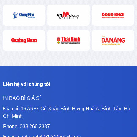
Liên hệ với chúng tôi
IN BAO BÌ GIÁ SỈ
Địa chỉ:
167/6 Đ. Gò Xoài, Bình Hưng Hoà A, Bình Tân, Hồ
Chí Minh
Phone: 038 266 2387
Email: vantrung040893@gmail.com