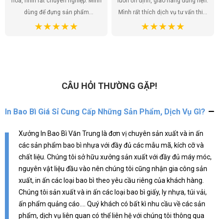
hòa, nhìn rất chuyên nghiệp. Mình
luôn ổn định, giao hàng đúng hẹn.
dùng để đựng sản phẩm
Mình rất thích dịch vụ tư vấn thiết
handmade của shop, khách hàng
kế, họ giúp mình có được những
ai cũng khen túi đẹp, tăng thêm
mẫu túi ưng ý nhất. Túi ni lông
giá trị cho sản phẩm. Chất lượng
không chỉ là bao bì sản phẩm mà
túi tốt, giá cả hợp lý. Đúng là lựa
còn là một phần của thương hiệu,
chọn hoàn hảo!
và mình đã tìm được đúng địa chỉ
để gửi gắm điều đó.
CÂU HỎI THƯỜNG GẶP!
In Bao Bì Giá Sỉ Cung Cấp Những Sản Phẩm, Dịch Vụ Gì?
Xưởng In Bao Bì Văn Trung là đơn vị chuyên sản xuất và in ấn
các sản phẩm bao bì nhựa với đầy đủ các mẫu mã, kích cỡ và
chất liệu. Chúng tôi sở hữu xưởng sản xuất với đầy đủ máy móc,
nguyên vật liệu đầu vào nên chúng tôi cũng nhận gia công sản
xuất, in ấn các loại bao bì theo yêu cầu riêng của khách hàng.
Chúng tôi sản xuất và in ấn các loại bao bì giấy, ly nhựa, túi vải,
ấn phẩm quảng cáo.... Quý khách có bất kì nhu cầu về các sản
phẩm, dịch vụ liên quan có thể liên hệ với chúng tôi thông qua