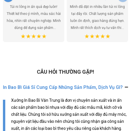
Túi ni lông in ấn quá đẹp luôn!
Mình đã đặt in nhiều lần túi ni lông
Thiết kế theo ý mình, màu sắc hài
tại đây rồi. Chất lượng sản phẩm
hòa, nhìn rất chuyên nghiệp. Mình
luôn ổn định, giao hàng đúng hẹn.
dùng để đựng sản phẩm
Mình rất thích dịch vụ tư vấn thiết
handmade của shop, khách hàng
kế, họ giúp mình có được những
ai cũng khen túi đẹp, tăng thêm
mẫu túi ưng ý nhất. Túi ni lông
giá trị cho sản phẩm. Chất lượng
không chỉ là bao bì sản phẩm mà
túi tốt, giá cả hợp lý. Đúng là lựa
còn là một phần của thương hiệu,
chọn hoàn hảo!
và mình đã tìm được đúng địa chỉ
để gửi gắm điều đó.
CÂU HỎI THƯỜNG GẶP!
In Bao Bì Giá Sỉ Cung Cấp Những Sản Phẩm, Dịch Vụ Gì?
Xưởng In Bao Bì Văn Trung là đơn vị chuyên sản xuất và in ấn
các sản phẩm bao bì nhựa với đầy đủ các mẫu mã, kích cỡ và
chất liệu. Chúng tôi sở hữu xưởng sản xuất với đầy đủ máy móc,
nguyên vật liệu đầu vào nên chúng tôi cũng nhận gia công sản
xuất, in ấn các loại bao bì theo yêu cầu riêng của khách hàng.