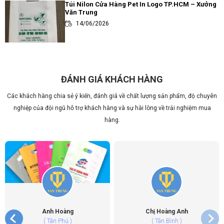
Túi Nilon Cửa Hàng Pet In Logo TP.HCM – Xưởng
Văn Trung
14/06/2026
Review các loại túi đựng trà sữa thông dụng và
ưa chuộng nhất hiện nay
14/06/2026
ĐÁNH GIÁ KHÁCH HÀNG
Các khách hàng chia sẻ ý kiến, đánh giá về chất lượng sản phẩm, độ chuyên
Túi Đôi Đựng Ly Trà Sữa PE HD TP.HCM – Xưởng
Văn Trung
nghiệp của đội ngũ hỗ trợ khách hàng và sự hài lòng về trải nghiệm mua
14/06/2026
hàng.
Địa Chỉ In Túi Nilon Uy Tín Chất Lượng TP.HCM –
Văn Trung
14/06/2026
Anh Hoàng
Chị Hoàng Anh
( Tân Phú )
( Tân Bình )