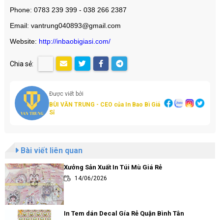
Phone: 0783 239 399 - 038 266 2387
Email: vantrung040893@gmail.com
Website:
http://inbaobigiasi.com/
Chia sẻ:
Được viết bởi
BÙI VĂN TRUNG - CEO của In Bao Bì Giá
Sỉ
Bài viết liên quan
Xưởng Sản Xuất In Túi Mù Giá Rẻ
14/06/2026
In Tem dán Decal Gía Rẻ Quận Bình Tân