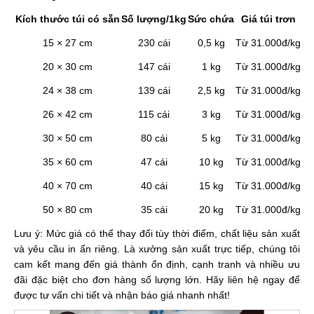
Kích thước túi có sẵn
Số lượng/1kg
Sức chứa
Giá túi trơn
15 × 27 cm
230 cái
0,5 kg
Từ 31.000đ/kg
Li
20 × 30 cm
147 cái
1 kg
Từ 31.000đ/kg
Li
24 × 38 cm
139 cái
2,5 kg
Từ 31.000đ/kg
Li
26 × 42 cm
115 cái
3 kg
Từ 31.000đ/kg
Li
30 × 50 cm
80 cái
5 kg
Từ 31.000đ/kg
Li
35 × 60 cm
47 cái
10 kg
Từ 31.000đ/kg
Li
40 × 70 cm
40 cái
15 kg
Từ 31.000đ/kg
Li
50 × 80 cm
35 cái
20 kg
Từ 31.000đ/kg
Li
Lưu ý: Mức giá có thể thay đổi tùy thời điểm, chất liệu sản xuất
và yêu cầu in ấn riêng. Là xưởng sản xuất trực tiếp, chúng tôi
cam kết mang đến giá thành ổn định, cạnh tranh và nhiều ưu
đãi đặc biệt cho đơn hàng số lượng lớn. Hãy liên hệ ngay để
được tư vấn chi tiết và nhận báo giá nhanh nhất!