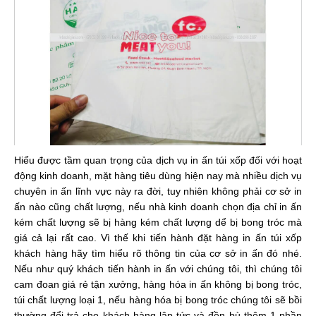
Hiểu được tầm quan trọng của dịch vụ in ấn túi xốp đối với hoạt
động kinh doanh, mặt hàng tiêu dùng hiện nay mà nhiều dịch vụ
chuyên in ấn lĩnh vực này ra đời, tuy nhiên không phải cơ sở in
ấn nào cũng chất lượng, nếu nhà kinh doanh chọn địa chỉ in ấn
kém chất lượng sẽ bị hàng kém chất lượng dể bị bong tróc mà
giá cả lại rất cao. Vì thế khi tiến hành đặt hàng in ấn túi xốp
khách hàng hãy tìm hiểu rõ thông tin của cơ sở in ấn đó nhé.
Nếu như quý khách tiến hành in ấn với chúng tôi, thì chúng tôi
cam đoan giá rẻ tận xưởng, hàng hóa in ấn không bị bong tróc,
túi chất lượng loại 1, nếu hàng hóa bị bong tróc chúng tôi sẽ bồi
thường đổi trả cho khách hàng lập tức và đền bù thêm 1 phần