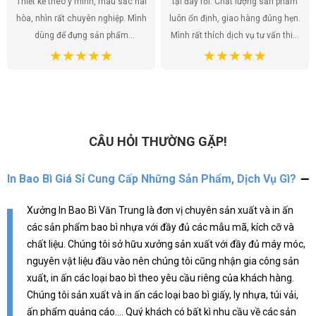
Thiết kế theo ý mình, màu sắc hài
tại đây rồi. Chất lượng sản phẩm
hòa, nhìn rất chuyên nghiệp. Mình
luôn ổn định, giao hàng đúng hẹn.
dùng để đựng sản phẩm
Mình rất thích dịch vụ tư vấn thiết
handmade của shop, khách hàng
kế, họ giúp mình có được những
ai cũng khen túi đẹp, tăng thêm
mẫu túi ưng ý nhất. Túi ni lông
giá trị cho sản phẩm. Chất lượng
không chỉ là bao bì sản phẩm mà
túi tốt, giá cả hợp lý. Đúng là lựa
còn là một phần của thương hiệu,
chọn hoàn hảo!
và mình đã tìm được đúng địa chỉ
để gửi gắm điều đó.
CÂU HỎI THƯỜNG GẶP!
In Bao Bì Giá Sỉ Cung Cấp Những Sản Phẩm, Dịch Vụ Gì?
Xưởng In Bao Bì Văn Trung là đơn vị chuyên sản xuất và in ấn
các sản phẩm bao bì nhựa với đầy đủ các mẫu mã, kích cỡ và
chất liệu. Chúng tôi sở hữu xưởng sản xuất với đầy đủ máy móc,
nguyên vật liệu đầu vào nên chúng tôi cũng nhận gia công sản
xuất, in ấn các loại bao bì theo yêu cầu riêng của khách hàng.
Chúng tôi sản xuất và in ấn các loại bao bì giấy, ly nhựa, túi vải,
ấn phẩm quảng cáo.... Quý khách có bất kì nhu cầu về các sản