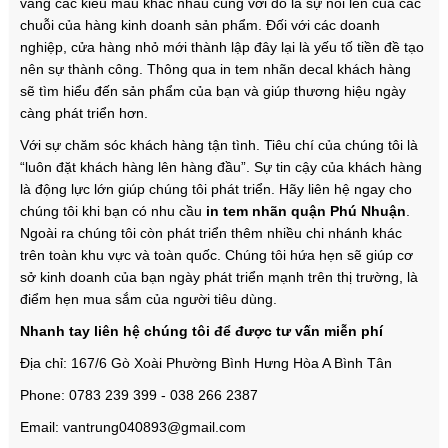
vàng các kiểu mẫu khác nhau cùng với đó là sự nỗi lên của các
chuỗi của hàng kinh doanh sản phẩm. Đối với các doanh
nghiệp, cửa hàng nhỏ mới thành lập đây lại là yếu tố tiền đề tạo
nên sự thành công. Thông qua in tem nhãn decal khách hàng
sẽ tìm hiểu đến sản phẩm của bạn và giúp thương hiệu ngày
càng phát triển hơn.
Với sự chăm sóc khách hàng tận tình. Tiêu chí của chúng tôi là
“luôn đặt khách hàng lên hàng đầu”. Sự tin cậy của khách hàng
là động lực lớn giúp chúng tôi phát triển. Hãy liên hệ ngay cho
chúng tôi khi bạn có nhu cầu
in tem nhãn quận Phú Nhuận
.
Ngoài ra chúng tôi còn phát triển thêm nhiều chi nhánh khác
trên toàn khu vực và toàn quốc. Chúng tôi hứa hẹn sẽ giúp cơ
sở kinh doanh của bạn ngày phát triển mạnh trên thị trường, là
điểm hẹn mua sắm của người tiêu dùng.
Nhanh tay liên hệ chúng tôi để được tư vấn miễn phí
Địa chỉ: 167/6 Gò Xoài Phường Bình Hưng Hòa A Bình Tân
Phone: 0783 239 399 - 038 266 2387
Email: vantrung040893@gmail.com