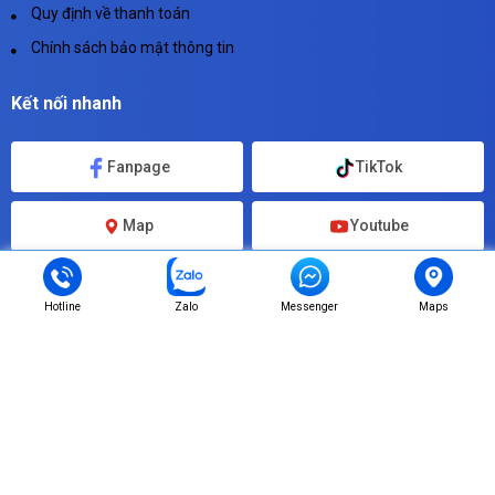
Quy định về thanh toán
Chính sách bảo mật thông tin
Kết nối nhanh
Fanpage
TikTok
Map
Youtube
Instagram
Shoppe
Hotline
Zalo
Messenger
Maps
Copyright © 2024 -
In bao bì giá sỉ
. All rights reserved.
Design by i-
web.vn