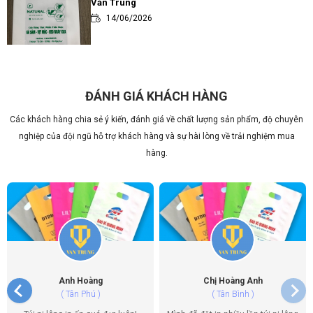
Văn Trung
14/06/2026
Review các loại túi đựng trà sữa thông dụng và
ưa chuộng nhất hiện nay
14/06/2026
ĐÁNH GIÁ KHÁCH HÀNG
Các khách hàng chia sẻ ý kiến, đánh giá về chất lượng sản phẩm, độ chuyên
Túi Đôi Đựng Ly Trà Sữa PE HD TP.HCM – Xưởng
Văn Trung
nghiệp của đội ngũ hỗ trợ khách hàng và sự hài lòng về trải nghiệm mua
14/06/2026
hàng.
Địa Chỉ In Túi Nilon Uy Tín Chất Lượng TP.HCM –
Văn Trung
14/06/2026
Anh Hoàng
Chị Hoàng Anh
( Tân Phú )
( Tân Bình )