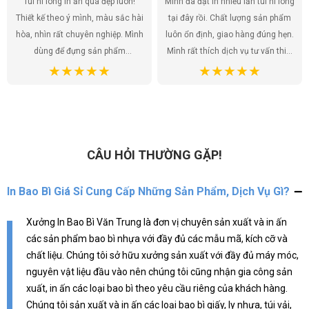
Túi ni lông in ấn quá đẹp luôn!
Mình đã đặt in nhiều lần túi ni lông
Thiết kế theo ý mình, màu sắc hài
tại đây rồi. Chất lượng sản phẩm
hòa, nhìn rất chuyên nghiệp. Mình
luôn ổn định, giao hàng đúng hẹn.
dùng để đựng sản phẩm
Mình rất thích dịch vụ tư vấn thiết
handmade của shop, khách hàng
kế, họ giúp mình có được những
ai cũng khen túi đẹp, tăng thêm
mẫu túi ưng ý nhất. Túi ni lông
giá trị cho sản phẩm. Chất lượng
không chỉ là bao bì sản phẩm mà
túi tốt, giá cả hợp lý. Đúng là lựa
còn là một phần của thương hiệu,
chọn hoàn hảo!
và mình đã tìm được đúng địa chỉ
để gửi gắm điều đó.
CÂU HỎI THƯỜNG GẶP!
In Bao Bì Giá Sỉ Cung Cấp Những Sản Phẩm, Dịch Vụ Gì?
Xưởng In Bao Bì Văn Trung là đơn vị chuyên sản xuất và in ấn
các sản phẩm bao bì nhựa với đầy đủ các mẫu mã, kích cỡ và
chất liệu. Chúng tôi sở hữu xưởng sản xuất với đầy đủ máy móc,
nguyên vật liệu đầu vào nên chúng tôi cũng nhận gia công sản
xuất, in ấn các loại bao bì theo yêu cầu riêng của khách hàng.
Chúng tôi sản xuất và in ấn các loại bao bì giấy, ly nhựa, túi vải,