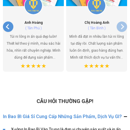
Anh Hoàng
Chị Hoàng Anh
( Tân Phú )
( Tân Bình )
Túi ni lông in ấn quá đẹp luôn!
Mình đã đặt in nhiều lần túi ni lông
Thiết kế theo ý mình, màu sắc hài
tại đây rồi. Chất lượng sản phẩm
hòa, nhìn rất chuyên nghiệp. Mình
luôn ổn định, giao hàng đúng hẹn.
dùng để đựng sản phẩm
Mình rất thích dịch vụ tư vấn thiết
handmade của shop, khách hàng
kế, họ giúp mình có được những
ai cũng khen túi đẹp, tăng thêm
mẫu túi ưng ý nhất. Túi ni lông
giá trị cho sản phẩm. Chất lượng
không chỉ là bao bì sản phẩm mà
túi tốt, giá cả hợp lý. Đúng là lựa
còn là một phần của thương hiệu,
chọn hoàn hảo!
và mình đã tìm được đúng địa chỉ
để gửi gắm điều đó.
CÂU HỎI THƯỜNG GẶP!
In Bao Bì Giá Sỉ Cung Cấp Những Sản Phẩm, Dịch Vụ Gì?
Xưởng In Bao Bì Văn Trung là đơn vị chuyên sản xuất và in ấn