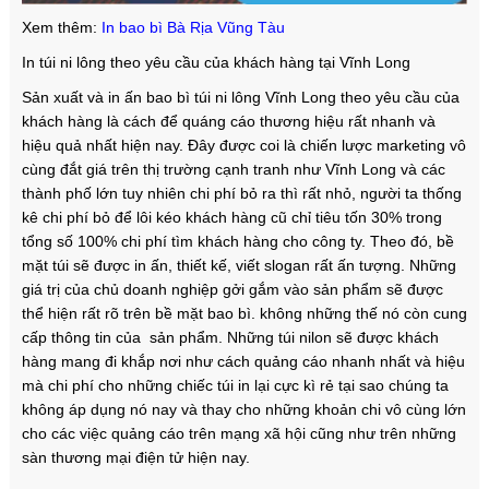
Xem thêm:
In bao bì Bà Rịa Vũng Tàu
In túi ni lông theo yêu cầu của khách hàng tại Vĩnh Long
Sản xuất và in ấn bao bì túi ni lông Vĩnh Long theo yêu cầu của
khách hàng là cách để quáng cáo thương hiệu rất nhanh và
hiệu quả nhất hiện nay. Đây được coi là chiến lược marketing vô
cùng đắt giá trên thị trường cạnh tranh như Vĩnh Long và các
thành phố lớn tuy nhiên chi phí bỏ ra thì rất nhỏ, người ta thống
kê chi phí bỏ để lôi kéo khách hàng cũ chỉ tiêu tốn 30% trong
tổng số 100% chi phí tìm khách hàng cho công ty. Theo đó, bề
mặt túi sẽ được in ấn, thiết kế, viết slogan rất ấn tượng. Những
giá trị của chủ doanh nghiệp gởi gắm vào sản phẩm sẽ được
thể hiện rất rõ trên bề mặt bao bì. không những thế nó còn cung
cấp thông tin của sản phẩm. Những túi nilon sẽ được khách
hàng mang đi khắp nơi như cách quảng cáo nhanh nhất và hiệu
mà chi phí cho những chiếc túi in lại cực kì rẻ tại sao chúng ta
không áp dụng nó nay và thay cho những khoản chi vô cùng lớn
cho các việc quảng cáo trên mạng xã hội cũng như trên những
sàn thương mại điện tử hiện nay.