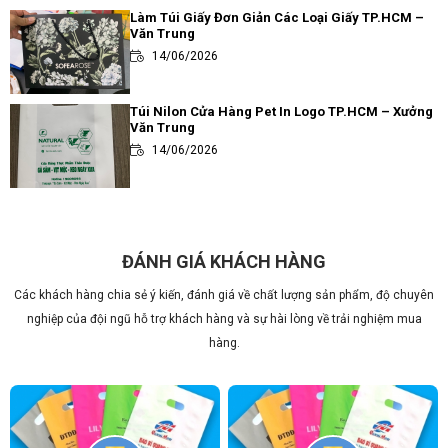
Làm Túi Giấy Đơn Giản Các Loại Giấy TP.HCM –
Văn Trung
14/06/2026
Túi Nilon Cửa Hàng Pet In Logo TP.HCM – Xưởng
Văn Trung
14/06/2026
Review các loại túi đựng trà sữa thông dụng và
ưa chuộng nhất hiện nay
14/06/2026
ĐÁNH GIÁ KHÁCH HÀNG
Các khách hàng chia sẻ ý kiến, đánh giá về chất lượng sản phẩm, độ chuyên
Túi Đôi Đựng Ly Trà Sữa PE HD TP.HCM – Xưởng
Văn Trung
nghiệp của đội ngũ hỗ trợ khách hàng và sự hài lòng về trải nghiệm mua
14/06/2026
hàng.
Địa Chỉ In Túi Nilon Uy Tín Chất Lượng TP.HCM –
Văn Trung
14/06/2026