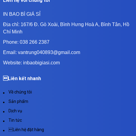
Liên hệ với chúng tôi
IN BAO BÌ GIÁ SỈ
Địa chỉ:
167/6 Đ. Gò Xoài, Bình Hưng Hoà A, Bình Tân, Hồ
Chí Minh
Phone: 038 266 2387
Email: vantrung040893@gmail.com
Website: inbaobigiasi.com
Liên kết nhanh
Về chúng tôi
Sản phẩm
Dịch vụ
Tin tức
Liên hệ đặt hàng