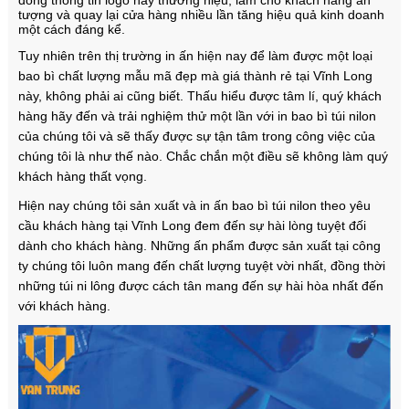
dòng thông tin logo hay thương hiệu, làm cho khách hàng ấn
tượng và quay lại cửa hàng nhiều lần tăng hiệu quả kinh doanh
một cách đáng kể.
Tuy nhiên trên thị trường in ấn hiện nay để làm được một loại
bao bì chất lượng mẫu mã đẹp mà giá thành rẻ tại Vĩnh Long
này, không phải ai cũng biết. Thấu hiểu được tâm lí, quý khách
hàng hãy đến và trải nghiệm thử một lần với in bao bì túi nilon
của chúng tôi và sẽ thấy được sự tận tâm trong công việc của
chúng tôi là như thế nào. Chắc chắn một điều sẽ không làm quý
khách hàng thất vọng.
Hiện nay chúng tôi sản xuất và in ấn bao bì túi nilon theo yêu
cầu khách hàng tại Vĩnh Long đem đến sự hài lòng tuyệt đối
dành cho khách hàng. Những ấn phẩm được sản xuất tại công
ty chúng tôi luôn mang đến chất lượng tuyệt vời nhất, đồng thời
những túi ni lông được cách tân mang đến sự hài hòa nhất đến
với khách hàng.