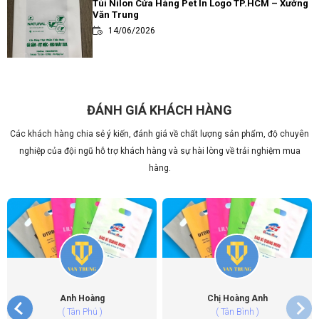
Túi Nilon Cửa Hàng Pet In Logo TP.HCM – Xưởng
Văn Trung
14/06/2026
Review các loại túi đựng trà sữa thông dụng và
ưa chuộng nhất hiện nay
14/06/2026
ĐÁNH GIÁ KHÁCH HÀNG
Các khách hàng chia sẻ ý kiến, đánh giá về chất lượng sản phẩm, độ chuyên
Túi Đôi Đựng Ly Trà Sữa PE HD TP.HCM – Xưởng
Văn Trung
nghiệp của đội ngũ hỗ trợ khách hàng và sự hài lòng về trải nghiệm mua
14/06/2026
hàng.
Địa Chỉ In Túi Nilon Uy Tín Chất Lượng TP.HCM –
Văn Trung
14/06/2026
Anh Hoàng
Chị Hoàng Anh
( Tân Phú )
( Tân Bình )