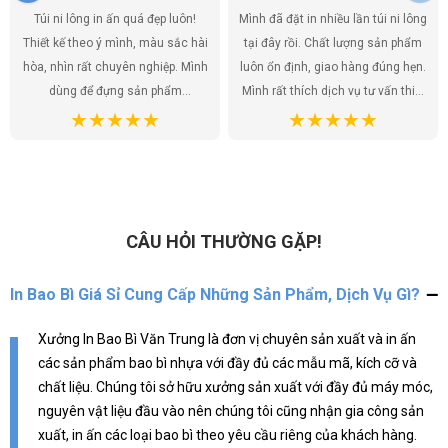
Túi ni lông in ấn quá đẹp luôn!
Mình đã đặt in nhiều lần túi ni lông
Thiết kế theo ý mình, màu sắc hài
tại đây rồi. Chất lượng sản phẩm
hòa, nhìn rất chuyên nghiệp. Mình
luôn ổn định, giao hàng đúng hẹn.
dùng để đựng sản phẩm
Mình rất thích dịch vụ tư vấn thiết
handmade của shop, khách hàng
kế, họ giúp mình có được những
ai cũng khen túi đẹp, tăng thêm
mẫu túi ưng ý nhất. Túi ni lông
giá trị cho sản phẩm. Chất lượng
không chỉ là bao bì sản phẩm mà
túi tốt, giá cả hợp lý. Đúng là lựa
còn là một phần của thương hiệu,
chọn hoàn hảo!
và mình đã tìm được đúng địa chỉ
để gửi gắm điều đó.
CÂU HỎI THƯỜNG GẶP!
In Bao Bì Giá Sỉ Cung Cấp Những Sản Phẩm, Dịch Vụ Gì?
Xưởng In Bao Bì Văn Trung là đơn vị chuyên sản xuất và in ấn
các sản phẩm bao bì nhựa với đầy đủ các mẫu mã, kích cỡ và
chất liệu. Chúng tôi sở hữu xưởng sản xuất với đầy đủ máy móc,
nguyên vật liệu đầu vào nên chúng tôi cũng nhận gia công sản
xuất, in ấn các loại bao bì theo yêu cầu riêng của khách hàng.