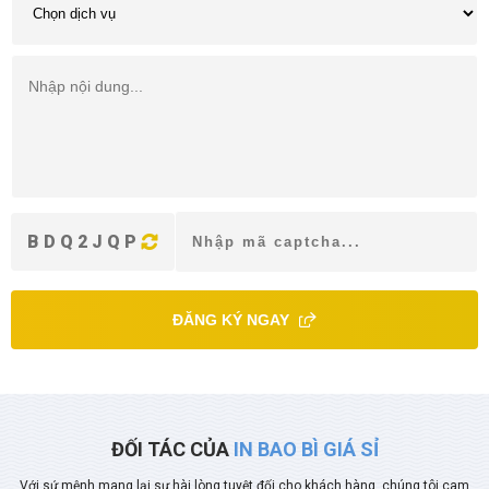
BDQ2JQP
ĐĂNG KÝ NGAY
ĐỐI TÁC CỦA
IN BAO BÌ GIÁ SỈ
Với sứ mệnh mang lại sự hài lòng tuyệt đối cho khách hàng, chúng tôi cam