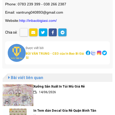
Phone: 0783 239 399 - 038 266 2387
Email: vantrung040893@gmail.com
Website:
http://inbaobigiasi.com/
Chia sẻ:
Được viết bởi
BÙI VĂN TRUNG - CEO của In Bao Bì Giá
Sỉ
Bài viết liên quan
Xưởng Sản Xuất In Túi Mù Giá Rẻ
14/06/2026
In Tem dán Decal Gía Rẻ Quận Bình Tân