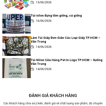
13/06/2026
Túi nilon đựng tôm giống, cá giống
16/06/2026
Làm Túi Giấy Đơn Giản Các Loại Giấy TP.HCM –
Văn Trung
14/06/2026
Túi Nilon Cửa Hàng Pet In Logo TP.HCM – Xưởng
Văn Trung
14/06/2026
Review các loại túi đựng trà sữa thông dụng và
ưa chuộng nhất hiện nay
14/06/2026
ĐÁNH GIÁ KHÁCH HÀNG
Các khách hàng chia sẻ ý kiến, đánh giá về chất lượng sản phẩm, độ chuyên
Túi Đôi Đựng Ly Trà Sữa PE HD TP.HCM – Xưởng