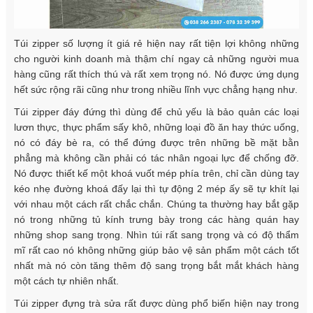
Túi zipper số lượng ít giá rẻ hiện nay rất tiện lợi không những
cho người kinh doanh mà thậm chí ngay cả những người mua
hàng cũng rất thích thú và rất xem trọng nó. Nó được ứng dụng
hết sức rộng rãi cũng như trong nhiều lĩnh vực chẳng hạng như.
Túi zipper đáy đứng thì dùng để chủ yếu là bảo quản các loại
lươn thực, thực phẩm sấy khô, những loại đồ ăn hay thức uống,
nó có đáy bè ra, có thể đứng được trên những bề mặt bằn
phẳng mà không cần phải có tác nhân ngoại lực để chống đỡ.
Nó được thiết kế một khoá vuốt mép phía trên, chỉ cần dùng tay
kéo nhẹ đường khoá đấy lại thì tự động 2 mép ấy sẽ tự khít lại
với nhau một cách rất chắc chắn. Chúng ta thường hay bắt gặp
nó trong những tủ kính trưng bày trong các hàng quán hay
những shop sang trọng. Nhìn túi rất sang trọng và có độ thẩm
mĩ rất cao nó không những giúp bảo vệ sản phẩm một cách tốt
nhất mà nó còn tăng thêm độ sang trọng bắt mắt khách hàng
một cách tự nhiên nhất.
Túi zipper đựng trà sửa rất được dùng phổ biến hiện nay trong