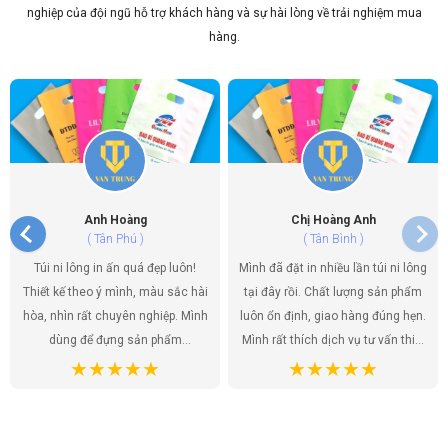
Văn Trung
nghiệp của đội ngũ hỗ trợ khách hàng và sự hài lòng về trải nghiệm mua
14/06/2026
hàng.
Địa Chỉ In Túi Nilon Uy Tín Chất Lượng TP.HCM –
Văn Trung
14/06/2026
Anh Hoàng
Chị Hoàng Anh
( Tân Phú )
( Tân Bình )
Túi ni lông in ấn quá đẹp luôn!
Mình đã đặt in nhiều lần túi ni lông
Thiết kế theo ý mình, màu sắc hài
tại đây rồi. Chất lượng sản phẩm
hòa, nhìn rất chuyên nghiệp. Mình
luôn ổn định, giao hàng đúng hẹn.
dùng để đựng sản phẩm
Mình rất thích dịch vụ tư vấn thiết
handmade của shop, khách hàng
kế, họ giúp mình có được những
ai cũng khen túi đẹp, tăng thêm
mẫu túi ưng ý nhất. Túi ni lông
giá trị cho sản phẩm. Chất lượng
không chỉ là bao bì sản phẩm mà
túi tốt, giá cả hợp lý. Đúng là lựa
còn là một phần của thương hiệu,