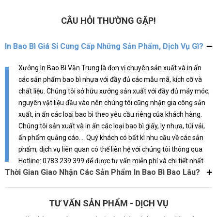
chọn hoàn hảo!
và mình đã tìm được đúng địa chỉ
để gửi gắm điều đó.
CÂU HỎI THƯỜNG GẶP!
In Bao Bì Giá Sỉ Cung Cấp Những Sản Phẩm, Dịch Vụ Gì?
Xưởng In Bao Bì Văn Trung là đơn vị chuyên sản xuất và in ấn
các sản phẩm bao bì nhựa với đầy đủ các mẫu mã, kích cỡ và
chất liệu. Chúng tôi sở hữu xưởng sản xuất với đầy đủ máy móc,
nguyên vật liệu đầu vào nên chúng tôi cũng nhận gia công sản
xuất, in ấn các loại bao bì theo yêu cầu riêng của khách hàng.
Chúng tôi sản xuất và in ấn các loại bao bì giấy, ly nhựa, túi vải,
ấn phẩm quảng cáo.... Quý khách có bất kì nhu cầu về các sản
phẩm, dịch vụ liên quan có thể liên hệ với chúng tôi thông qua
Hotline: 0783 239 399 để được tư vấn miễn phí và chi tiết nhất
Thời Gian Giao Nhận Các Sản Phẩm In Bao Bì Bao Lâu?
TƯ VẤN SẢN PHẨM - DỊCH VỤ