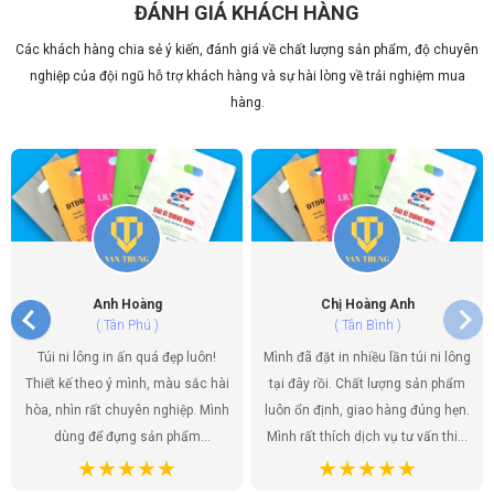
ĐÁNH GIÁ KHÁCH HÀNG
Các khách hàng chia sẻ ý kiến, đánh giá về chất lượng sản phẩm, độ chuyên
Túi Đôi Đựng Ly Trà Sữa PE HD TP.HCM – Xưởng
Văn Trung
nghiệp của đội ngũ hỗ trợ khách hàng và sự hài lòng về trải nghiệm mua
14/06/2026
hàng.
Địa Chỉ In Túi Nilon Uy Tín Chất Lượng TP.HCM –
Văn Trung
14/06/2026
Anh Hoàng
Chị Hoàng Anh
( Tân Phú )
( Tân Bình )
Túi ni lông in ấn quá đẹp luôn!
Mình đã đặt in nhiều lần túi ni lông
Thiết kế theo ý mình, màu sắc hài
tại đây rồi. Chất lượng sản phẩm
hòa, nhìn rất chuyên nghiệp. Mình
luôn ổn định, giao hàng đúng hẹn.
dùng để đựng sản phẩm
Mình rất thích dịch vụ tư vấn thiết
handmade của shop, khách hàng
kế, họ giúp mình có được những
ai cũng khen túi đẹp, tăng thêm
mẫu túi ưng ý nhất. Túi ni lông