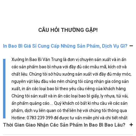
giá trị cho sản phẩm. Chất lượng
không chỉ là bao bì sản phẩm mà
túi tốt, giá cả hợp lý. Đúng là lựa
còn là một phần của thương hiệu,
chọn hoàn hảo!
và mình đã tìm được đúng địa chỉ
để gửi gắm điều đó.
CÂU HỎI THƯỜNG GẶP!
In Bao Bì Giá Sỉ Cung Cấp Những Sản Phẩm, Dịch Vụ Gì?
Xưởng In Bao Bì Văn Trung là đơn vị chuyên sản xuất và in ấn
các sản phẩm bao bì nhựa với đầy đủ các mẫu mã, kích cỡ và
chất liệu. Chúng tôi sở hữu xưởng sản xuất với đầy đủ máy móc,
nguyên vật liệu đầu vào nên chúng tôi cũng nhận gia công sản
xuất, in ấn các loại bao bì theo yêu cầu riêng của khách hàng.
Chúng tôi sản xuất và in ấn các loại bao bì giấy, ly nhựa, túi vải,
ấn phẩm quảng cáo.... Quý khách có bất kì nhu cầu về các sản
phẩm, dịch vụ liên quan có thể liên hệ với chúng tôi thông qua
Hotline: 0783 239 399 để được tư vấn miễn phí và chi tiết nhất
Thời Gian Giao Nhận Các Sản Phẩm In Bao Bì Bao Lâu?