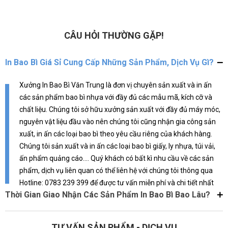
túi tốt, giá cả hợp lý. Đúng là lựa
còn là một phần của thương hiệu,
chọn hoàn hảo!
và mình đã tìm được đúng địa chỉ
để gửi gắm điều đó.
CÂU HỎI THƯỜNG GẶP!
In Bao Bì Giá Sỉ Cung Cấp Những Sản Phẩm, Dịch Vụ Gì?
Xưởng In Bao Bì Văn Trung là đơn vị chuyên sản xuất và in ấn
các sản phẩm bao bì nhựa với đầy đủ các mẫu mã, kích cỡ và
chất liệu. Chúng tôi sở hữu xưởng sản xuất với đầy đủ máy móc,
nguyên vật liệu đầu vào nên chúng tôi cũng nhận gia công sản
xuất, in ấn các loại bao bì theo yêu cầu riêng của khách hàng.
Chúng tôi sản xuất và in ấn các loại bao bì giấy, ly nhựa, túi vải,
ấn phẩm quảng cáo.... Quý khách có bất kì nhu cầu về các sản
phẩm, dịch vụ liên quan có thể liên hệ với chúng tôi thông qua
Hotline: 0783 239 399 để được tư vấn miễn phí và chi tiết nhất
Thời Gian Giao Nhận Các Sản Phẩm In Bao Bì Bao Lâu?
TƯ VẤN SẢN PHẨM - DỊCH VỤ