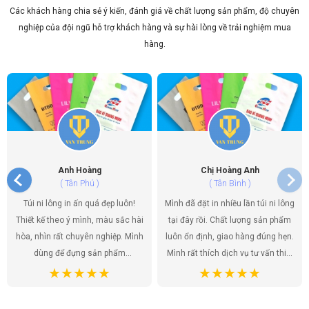
Các khách hàng chia sẻ ý kiến, đánh giá về chất lượng sản phẩm, độ chuyên
Túi Đôi Đựng Ly Trà Sữa PE HD TP.HCM – Xưởng
Văn Trung
nghiệp của đội ngũ hỗ trợ khách hàng và sự hài lòng về trải nghiệm mua
14/06/2026
hàng.
Địa Chỉ In Túi Nilon Uy Tín Chất Lượng TP.HCM –
Văn Trung
14/06/2026
Anh Hoàng
Chị Hoàng Anh
( Tân Phú )
( Tân Bình )
Túi ni lông in ấn quá đẹp luôn!
Mình đã đặt in nhiều lần túi ni lông
Thiết kế theo ý mình, màu sắc hài
tại đây rồi. Chất lượng sản phẩm
hòa, nhìn rất chuyên nghiệp. Mình
luôn ổn định, giao hàng đúng hẹn.
dùng để đựng sản phẩm
Mình rất thích dịch vụ tư vấn thiết
handmade của shop, khách hàng
kế, họ giúp mình có được những
ai cũng khen túi đẹp, tăng thêm
mẫu túi ưng ý nhất. Túi ni lông
giá trị cho sản phẩm. Chất lượng
không chỉ là bao bì sản phẩm mà