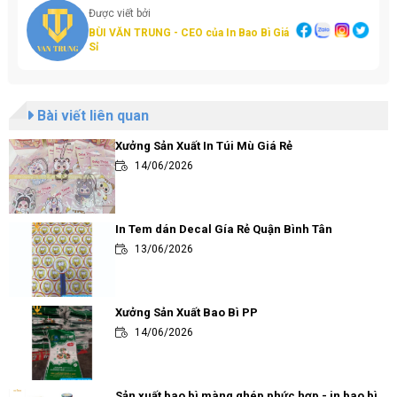
Được viết bởi
BÙI VĂN TRUNG - CEO của In Bao Bì Giá
Sỉ
Bài viết liên quan
Xưởng Sản Xuất In Túi Mù Giá Rẻ
14/06/2026
In Tem dán Decal Gía Rẻ Quận Bình Tân
13/06/2026
Xưởng Sản Xuất Bao Bì PP
14/06/2026
Sản xuất bao bì màng ghép phức hợp - in bao bì