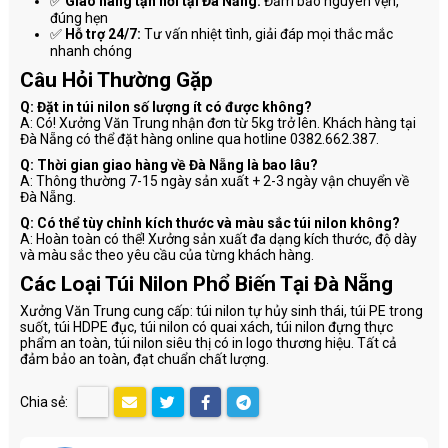
✅
Giao hàng tận nơi tại Đà Nẵng:
Đảm bảo nguyên vẹn,
đúng hẹn
✅
Hỗ trợ 24/7:
Tư vấn nhiệt tình, giải đáp mọi thắc mắc
nhanh chóng
Câu Hỏi Thường Gặp
Q: Đặt in túi nilon số lượng ít có được không?
A: Có! Xưởng Văn Trung nhận đơn từ 5kg trở lên. Khách hàng tại
Đà Nẵng có thể đặt hàng online qua hotline 0382.662.387.
Q: Thời gian giao hàng về Đà Nẵng là bao lâu?
A: Thông thường 7-15 ngày sản xuất + 2-3 ngày vận chuyển về
Đà Nẵng.
Q: Có thể tùy chỉnh kích thước và màu sắc túi nilon không?
A: Hoàn toàn có thể! Xưởng sản xuất đa dạng kích thước, độ dày
và màu sắc theo yêu cầu của từng khách hàng.
Các Loại Túi Nilon Phổ Biến Tại Đà Nẵng
Xưởng Văn Trung cung cấp: túi nilon tự hủy sinh thái, túi PE trong
suốt, túi HDPE đục, túi nilon có quai xách, túi nilon đựng thực
phẩm an toàn, túi nilon siêu thị có in logo thương hiệu. Tất cả
đảm bảo an toàn, đạt chuẩn chất lượng.
Chia sẻ: