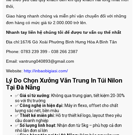
thôi,
Giao hàng nhanh chóng và miễn phí vận chuyển đối với những
đơn hàng có mức giá từ 2.000.000 trở lên.
Nhanh tay liên hệ chúng tôi để được tư vấn cụ thể nhất
Địa chỉ:167/6 Gò Xoài Phường Bình Hưng Hòa A Bình Tân
Phone: 0783 239 399 - 038 266 2387
Email: vantrung040893@gmail.com
Website:
http://inbaobigiasi.com/
Lý Do Chọn Xưởng Văn Trung In Túi Nilon
Tại Đà Nẵng
✅
Giá sỉ từ xưởng:
Không qua trung gian, tiết kiệm 20-30%
so với thị trường
✅
Công nghệ in hiện đại:
Máy in flexo, offset cho chất
lượng sắc nét, bền màu
✅
Thiết kế miễn phí:
Hỗ trợ thiết kế logo, layout theo yêu
cầu doanh nghiệp
✅
Số lượng linh hoạt:
Nhận đơn từ 5kg – phù hợp cả đơn
nhỏ lẫn đơn sỉ lớn