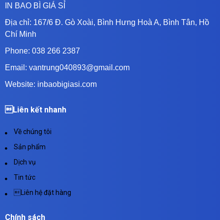
IN BAO BÌ GIÁ SỈ
Địa chỉ:
167/6 Đ. Gò Xoài, Bình Hưng Hoà A, Bình Tân, Hồ
Chí Minh
Phone: 038 266 2387
Email: vantrung040893@gmail.com
Website: inbaobigiasi.com
Liên kết nhanh
Về chúng tôi
Sản phẩm
Dịch vụ
Tin tức
Liên hệ đặt hàng
Chính sách