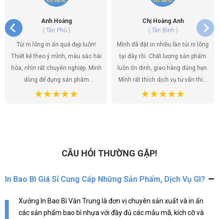
Anh Hoàng
Chị Hoàng Anh
( Tân Phú )
( Tân Bình )
Túi ni lông in ấn quá đẹp luôn!
Mình đã đặt in nhiều lần túi ni lông
Thiết kế theo ý mình, màu sắc hài
tại đây rồi. Chất lượng sản phẩm
hòa, nhìn rất chuyên nghiệp. Mình
luôn ổn định, giao hàng đúng hẹn.
dùng để đựng sản phẩm
Mình rất thích dịch vụ tư vấn thiết
handmade của shop, khách hàng
kế, họ giúp mình có được những
ai cũng khen túi đẹp, tăng thêm
mẫu túi ưng ý nhất. Túi ni lông
giá trị cho sản phẩm. Chất lượng
không chỉ là bao bì sản phẩm mà
túi tốt, giá cả hợp lý. Đúng là lựa
còn là một phần của thương hiệu,
chọn hoàn hảo!
và mình đã tìm được đúng địa chỉ
để gửi gắm điều đó.
CÂU HỎI THƯỜNG GẶP!
In Bao Bì Giá Sỉ Cung Cấp Những Sản Phẩm, Dịch Vụ Gì?
Xưởng In Bao Bì Văn Trung là đơn vị chuyên sản xuất và in ấn
các sản phẩm bao bì nhựa với đầy đủ các mẫu mã, kích cỡ và