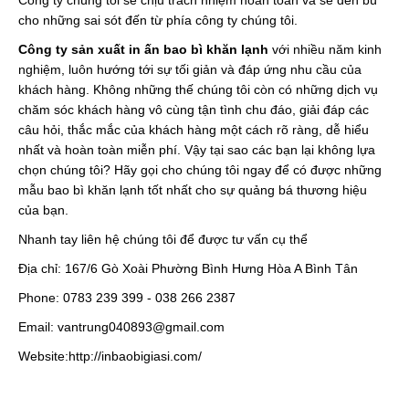
Công ty chúng tôi sẽ chịu trách nhiệm hoàn toàn và sẽ đền bù
cho những sai sót đến từ phía công ty chúng tôi.
Công ty sản xuất in ấn bao bì khăn lạnh
với nhiều năm kinh
nghiệm, luôn hướng tới sự tối giản và đáp ứng nhu cầu của
khách hàng. Không những thế chúng tôi còn có những dịch vụ
chăm sóc khách hàng vô cùng tận tình chu đáo, giải đáp các
câu hỏi, thắc mắc của khách hàng một cách rõ ràng, dễ hiểu
nhất và hoàn toàn miễn phí. Vậy tại sao các bạn lại không lựa
chọn chúng tôi? Hãy gọi cho chúng tôi ngay để có được những
mẫu bao bì khăn lạnh tốt nhất cho sự quảng bá thương hiệu
của bạn.
Nhanh tay liên hệ chúng tôi để được tư vấn cụ thể
Địa chỉ: 167/6 Gò Xoài Phường Bình Hưng Hòa A Bình Tân
Phone: 0783 239 399 - 038 266 2387
Email: vantrung040893@gmail.com
Website:
http://inbaobigiasi.com/