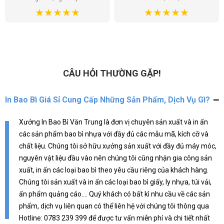
handmade của shop, khách hàng
kế, họ giúp mình có được những
ai cũng khen túi đẹp, tăng thêm
mẫu túi ưng ý nhất. Túi ni lông
giá trị cho sản phẩm. Chất lượng
không chỉ là bao bì sản phẩm mà
túi tốt, giá cả hợp lý. Đúng là lựa
còn là một phần của thương hiệu,
chọn hoàn hảo!
và mình đã tìm được đúng địa chỉ
để gửi gắm điều đó.
CÂU HỎI THƯỜNG GẶP!
In Bao Bì Giá Sỉ Cung Cấp Những Sản Phẩm, Dịch Vụ Gì?
Xưởng In Bao Bì Văn Trung là đơn vị chuyên sản xuất và in ấn
các sản phẩm bao bì nhựa với đầy đủ các mẫu mã, kích cỡ và
chất liệu. Chúng tôi sở hữu xưởng sản xuất với đầy đủ máy móc,
nguyên vật liệu đầu vào nên chúng tôi cũng nhận gia công sản
xuất, in ấn các loại bao bì theo yêu cầu riêng của khách hàng.
Chúng tôi sản xuất và in ấn các loại bao bì giấy, ly nhựa, túi vải,
ấn phẩm quảng cáo.... Quý khách có bất kì nhu cầu về các sản
phẩm, dịch vụ liên quan có thể liên hệ với chúng tôi thông qua
Hotline: 0783 239 399 để được tư vấn miễn phí và chi tiết nhất