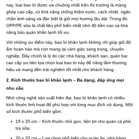
nay, loại bao bì được ưa chuộng nhất trên thị trường là màng
ghép cao cấp, có khả năng chống thấm nước, cách nhiệt, ngăn
chặn ánh sáng và đặc biệt là giữ mùi hương lâu dài. Trong đó,
OPP/PE sữa là chất liệu phổ biến nhất nhờ độ bền cao và khả
năng bảo quản khăn lạnh tối ưu.
Với những ưu điểm này, bao bì khăn lạnh không chỉ giúp giữ độ
ẩm hoàn hảo mà còn mang lại cảm giác sang trọng, chuyên
nghiệp. Đây chính là lý do các nhà hàng, khách sạn, quán bar
cao cấp ưu tiên lựa chọn loại bao bì này để nâng tầm thương
hiệu và mang đến trải nghiệm tốt nhất cho khách hàng.
2. Kích thước bao bì khăn lạnh – Đa dạng, đáp ứng mọi
nhu cầu
Nhờ công nghệ sản xuất hiện đại, bao bì khăn lạnh có nhiều
kích thước linh hoạt để phù hợp với từng mục đích sử dụng. Một
số kích thước phổ biến gồm:
19 x 20 cm – Kích thước nhỏ gọn, tiện lợi cho quán cà phê,
trà sữa.
20 x 20 cm – Lựa chọn phổ biến cho quán ăn, nhà hàng.