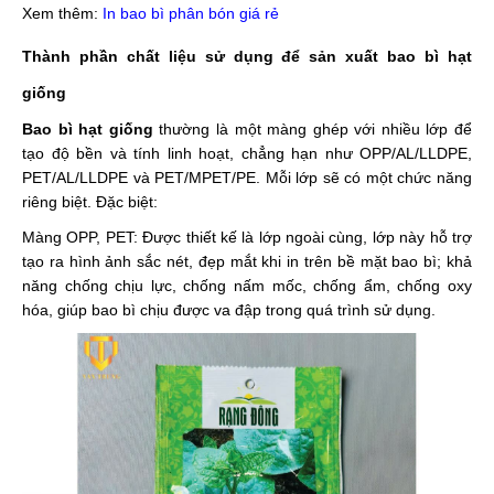
Xem thêm:
In bao bì phân bón giá rẻ
Thành phần chất liệu sử dụng để sản xuất bao bì hạt
giống
Bao bì hạt giống
thường là một màng ghép với nhiều lớp để
tạo độ bền và tính linh hoạt, chẳng hạn như OPP/AL/LLDPE,
PET/AL/LLDPE và PET/MPET/PE. Mỗi lớp sẽ có một chức năng
riêng biệt. Đặc biệt:
Màng OPP, PET: Được thiết kế là lớp ngoài cùng, lớp này hỗ trợ
tạo ra hình ảnh sắc nét, đẹp mắt khi in trên bề mặt bao bì; khả
năng chống chịu lực, chống nấm mốc, chống ẩm, chống oxy
hóa, giúp bao bì chịu được va đập trong quá trình sử dụng.