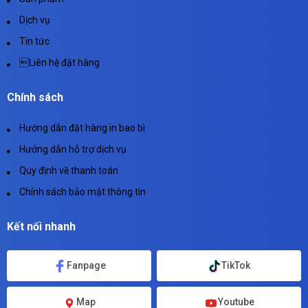
Dịch vụ
Tin tức
Liên hệ đặt hàng
Chính sách
Hướng dẫn đặt hàng in bao bì
Hướng dẫn hỗ trợ dịch vụ
Quy định về thanh toán
Chính sách bảo mật thông tin
Kết nối nhanh
Fanpage
TikTok
Map
Youtube