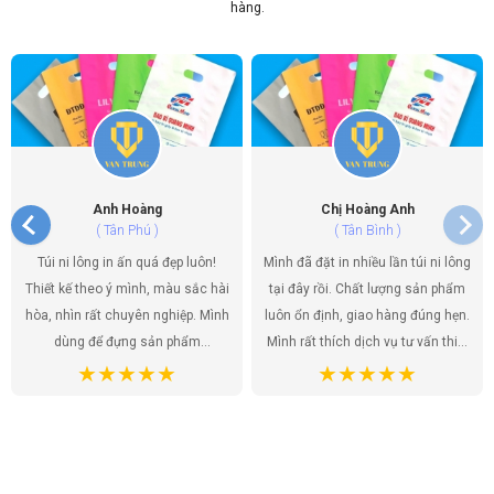
hàng.
Anh Hoàng
Chị Hoàng Anh
( Tân Phú )
( Tân Bình )
Túi ni lông in ấn quá đẹp luôn!
Mình đã đặt in nhiều lần túi ni lông
Thiết kế theo ý mình, màu sắc hài
tại đây rồi. Chất lượng sản phẩm
hòa, nhìn rất chuyên nghiệp. Mình
luôn ổn định, giao hàng đúng hẹn.
dùng để đựng sản phẩm
Mình rất thích dịch vụ tư vấn thiết
handmade của shop, khách hàng
kế, họ giúp mình có được những
ai cũng khen túi đẹp, tăng thêm
mẫu túi ưng ý nhất. Túi ni lông
giá trị cho sản phẩm. Chất lượng
không chỉ là bao bì sản phẩm mà
túi tốt, giá cả hợp lý. Đúng là lựa
còn là một phần của thương hiệu,
chọn hoàn hảo!
và mình đã tìm được đúng địa chỉ