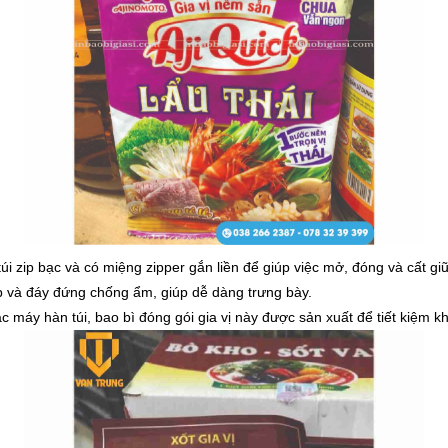
 túi zip bạc và có miệng zipper gắn liền để giúp việc mở, đóng và cấ
p và đáy đứng chống ẩm, giúp dễ dàng trưng bày.
c máy hàn túi, bao bì đóng gói gia vị này được sản xuất để tiết kiệm k