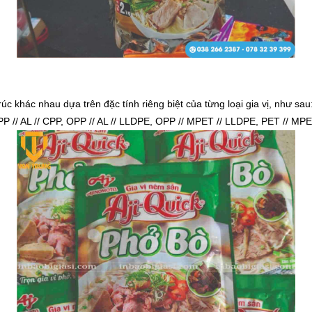
úc khác nhau dựa trên đặc tính riêng biệt của từng loại gia vị, như sau
OPP // AL // CPP, OPP // AL // LLDPE, OPP // MPET // LLDPE, PET // MP