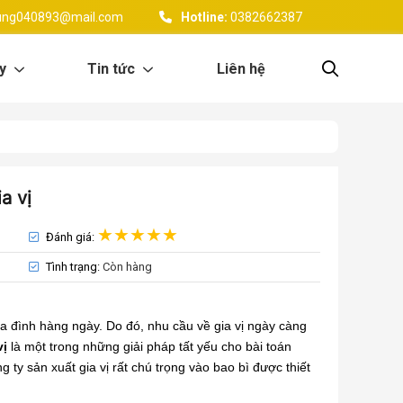
ung040893@mail.com
Hotline:
0382662387
y
Tin tức
Liên hệ
a vị
Đánh giá:
Tình trạng:
Còn hàng
gia đình hàng ngày. Do đó, nhu cầu về gia vị ngày càng
vị
là một trong những giải pháp tất yếu cho bài toán
 ty sản xuất gia vị rất chú trọng vào bao bì được thiết